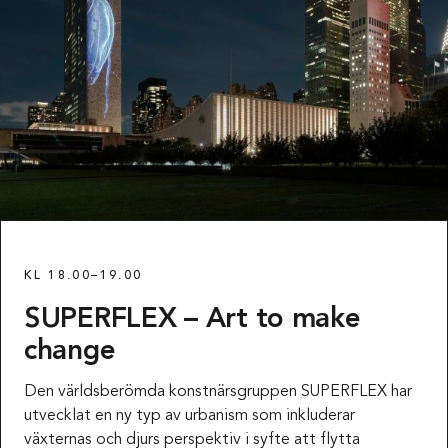
KL 18.00–19.00
SUPERFLEX – Art to make
change
Den världsberömda konstnärsgruppen SUPERFLEX har
utvecklat en ny typ av urbanism som inkluderar
växternas och djurs perspektiv i syfte att flytta