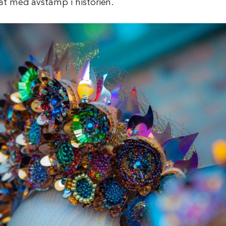
måt med avstamp i historien.
Skola