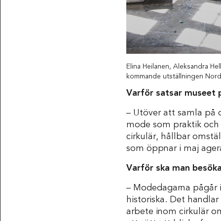
Elina Heilanen, Aleksandra He
kommande utställningen Nordi
Varför satsar museet 
– Utöver att samla på 
mode som praktik och 
cirkulär, hållbar omst
som öppnar i maj agera
Varför ska man besök
– Modedagarna pågår i
historiska. Det handl
arbete inom cirkulär o