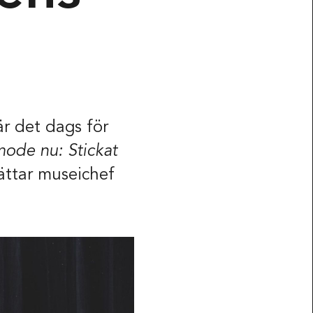
är det dags för
mode nu: Stickat
ättar museichef
arbeten
Kontakta oss