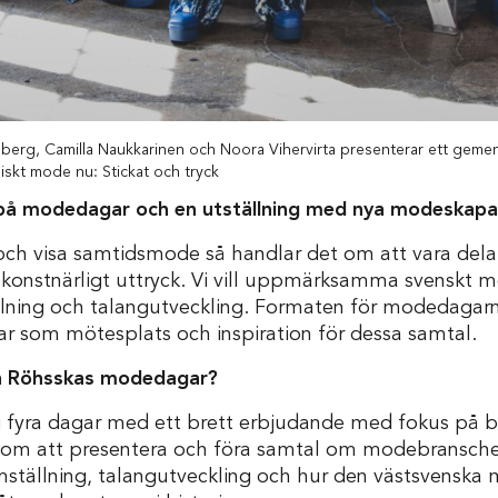
llberg, Camilla Naukkarinen och Noora Vihervirta presenterar ett geme
skt mode nu: Stickat och tryck
på modedagar och en utställning med nya modeskapa
och visa samtidsmode så handlar det om att vara dela
konstnärligt uttryck. Vi vill uppmärksamma svenskt m
ällning och talangutveckling. Formaten för modedagarn
r som mötesplats och inspiration för dessa samtal.
a Röhsskas modedagar?
 fyra dagar med ett brett erbjudande med fokus på b
ar om att presentera och föra samtal om modebransche
mställning, talangutveckling och hur den västsvenska 