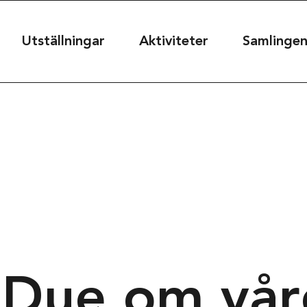
useet
Utställningar
Aktiviteter
Samlinge
seet@kultur.goteborg.se
50
t
39
rg, Sweden
 Due om vår