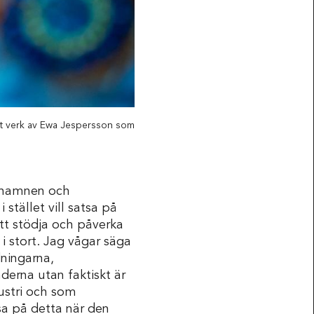
tt verk av Ewa Jespersson som
denamnen och
stället vill satsa på
tt stödja och påverka
 stort. Jag vågar säga
ningarna,
derna utan faktiskt är
ustri och som
sa på detta när den