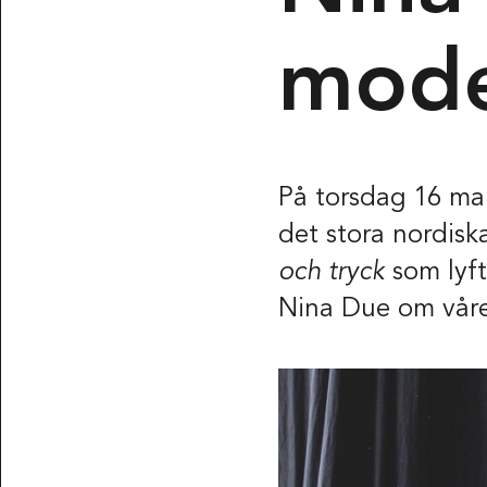
POSTADDRESS
Röhsska musee
mode
Vasagatan 37-
Box 53178
SE-400 15 Göt
SPRÅK
På torsdag 16 mar
Svenska
Engl
det stora nordisk
och tryck
som lyft
Nina Due om våre