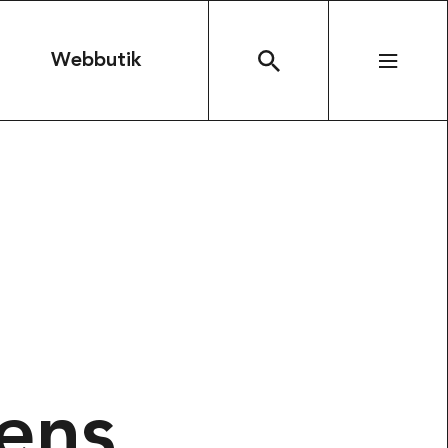
n
Webbutik
SÖK
ens