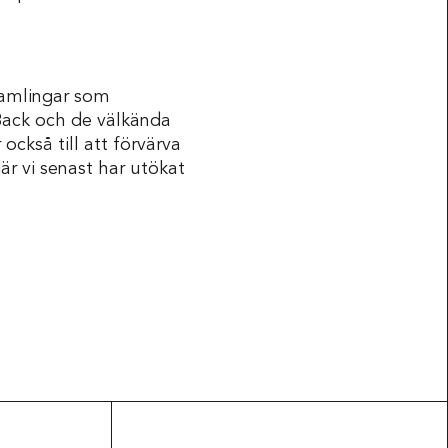
 samlingar som
Back och de välkända
ckså till att förvärva
är vi senast har utökat
Tillgänglighet