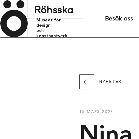
Röhsska m
Besök oss
Museet för
design
och
konsthantverk
KONTAKT
info.rohsskamu
+46 31 368 31 
NYHETER
BESÖKSADRESS
Röhsska musee
Vasagatan 37-
15 MARS 2023
411 37 Götebo
Nina