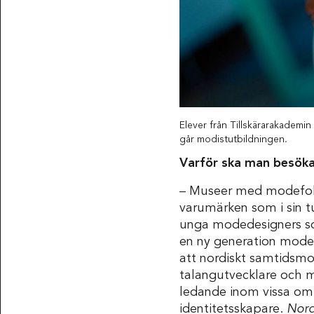
Elever från Tillskärarakadem
går modistutbildningen.
Varför ska man besöka
– Museer med modefokus
varumärken som i sin tur
unga modedesigners so
en ny generation modes
att nordiskt samtidsmo
talangutvecklare och mo
ledande inom vissa om
identitetsskapare.
Nord