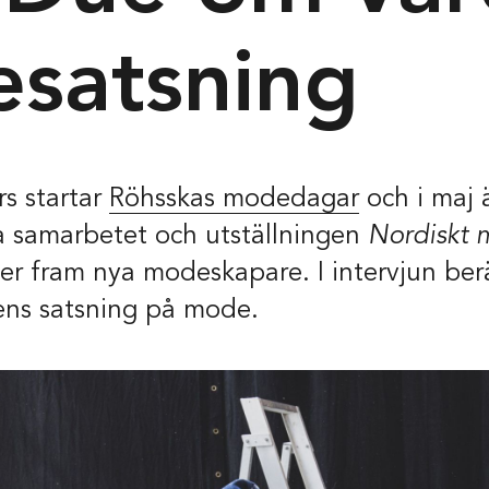
t
satsning
39
eborg
s startar
Röhsskas modedagar
och i maj 
ish
Deutsch
a samarbetet och utställningen
Nordiskt 
er fram nya modeskapare. I intervjun ber
Projekt & sam
ns satsning på mode.