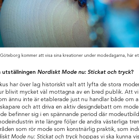
in Göteborg kommer att visa sina kreationer under modedagarna, här e
 utställningen
Nordiskt Mode nu: Stickat och tryck
?
 har över lag historiskt valt att lyfta de stora mo
 blivit mycket väl mottagna av en bred publik. Att vi i 
m ännu inte är etablerade just nu handlar både om a
kapare och att driva en aktiv designdebatt om mode i
de befinner sig i en spännande period där modeutbild
deindustrin inte längre följer de andra västerliga tren
råden som rör mode som konstnärlig praktik, som ind
iskt Mode nu: Stickat och tryck
hoppas vi ska kunna vi