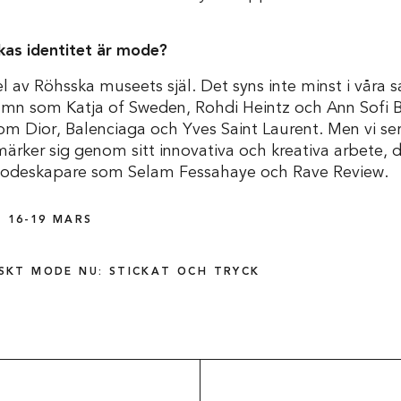
skas identitet är mode?
l av Röhsska museets själ. Det syns inte minst i våra
namn som Katja of Sweden, Rohdi Heintz och Ann Sofi 
 Dior, Balenciaga och Yves Saint Laurent. Men vi ser o
rker sig genom sitt innovativa och kreativa arbete, d
modeskapare som Selam Fessahaye och Rave Review.
 16-19 MARS
SKT MODE NU: STICKAT OCH TRYCK
Om museet