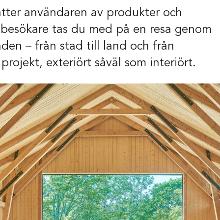
tter användaren av produkter och
t
39
 besökare tas du med på en resa genom
den – från stad till land och från
eborg
rojekt, exteriört såväl som interiört.
ish
Deutsch
Projekt & sam