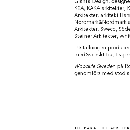
Glänta Design, designer
K2A, KAKA arkitekter, K
Arkitekter, arkitekt H
Nordmark&Nordmark arki
Arkitekter, Sweco, Söd
Steijner Arkitekter, Wh
Utställningen producera
med Svenskt trä, Träpri
Woodlife Sweden
på Rö
genomförs med stöd av
TILLBAKA TILL ARKIT