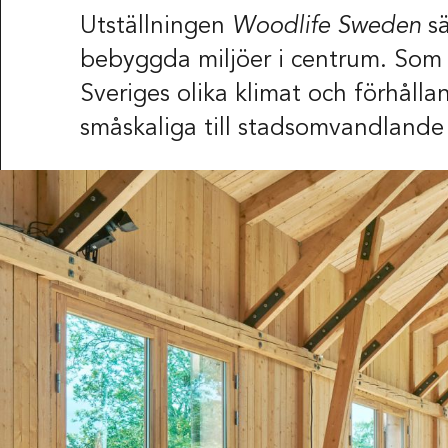
POSTADDRESS
Utställningen
Woodlife Sweden
sä
Röhsska musee
Vasagatan 37-
bebyggda miljöer i centrum. Som
Box 53178
Sveriges olika klimat och förhållan
SE-400 15 Göt
småskaliga till stadsomvandlande p
SPRÅK
Svenska
Engl