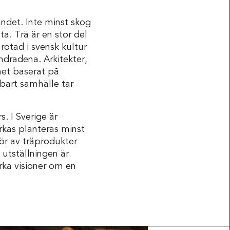
andet. Inte minst skog
ta. Trä är en stor del
rotad i svensk kultur
dradena. Arkitekter,
het baserat på
bart samhälle tar
. I Sverige är
rkas planteras minst
tör av träprodukter
 utställningen är
arka visioner om en