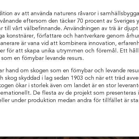
dition av att använda naturens råvaror i samhällsbygg
 förvånande eftersom den täcker 70 procent av Sveriges y
r till vårt välbefinnande. Användningen av trä är djupt 
ga konstnärer, författare och hantverkare genom århun
anerare är vana vid att kombinera innovation, erfaren
ter för att skapa unika utrymmen och föremål. Ett håll
som en förnybar levande resurs.
tar hand om skogen som en förnybar och levande resurs
h skog skyddad i lag sedan 1903 och när ett träd avve
ogen ökar i storlek även om landet är en stor leveran
ternationellt. De flesta av de projekt som presenteras i
eller under produktion medan andra för tillfället är st