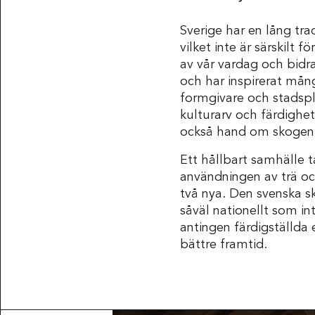
Sverige har en lång tra
vilket inte är särskilt
av vår vardag och bidra
och har inspirerat mån
formgivare och stadspl
kulturarv och färdighe
också hand om skogen 
Ett hållbart samhälle 
användningen av trä oc
två nya. Den svenska sk
såväl nationellt som in
antingen färdigställda 
bättre framtid.