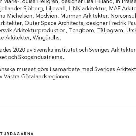
 Marie-Louise Hellgren, designer Lisa Hilland, In Prais
jellander Sjöberg, Liljewall, LINK arkitektur, MAF Arki
anna Michelson, Modvion, Murman Arkitekter, Norconsul
tekter, Outer Space Architects, designer Fredrik Pau
ersvik Arkitekturproduktion, Tengbom, Täljogram, Ur
ite Arkitekter, Wingårdhs.
des 2020 av Svenska institutet och Sveriges Arkitekte
set och Skogsindustrierna.
hsska museet görs i samarbete med Sveriges Arkitekt
 Västra Götalandsregionen.
EKTURDAGARNA