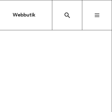
n
Webbutik
SÖK