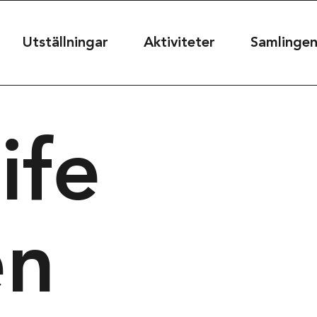
useet
Utställningar
Aktiviteter
Samlinge
ife
seet@kultur.goteborg.se
50
en
t
39
rg, Sweden