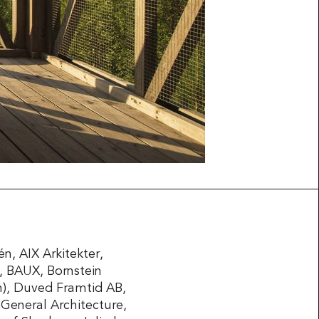
n, AIX Arkitekter,
r, BAUX, Bornstein
an), Duved Framtid AB,
 General Architecture,