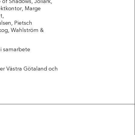
e of Shadows, Joliark,
tektkontor, Marge
t,
lsen, Pietsch
skog, Wahlström &
r i samarbete
er Västra Götaland och