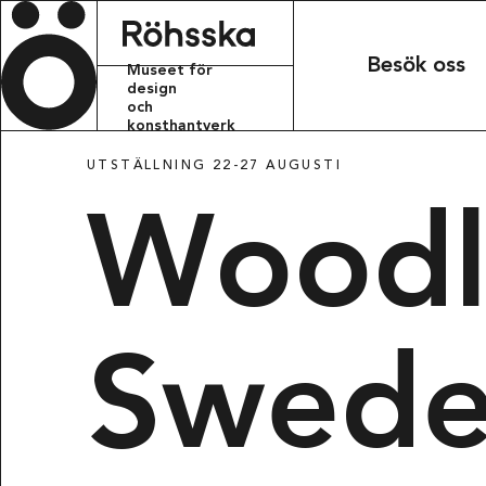
Röhsska m
Besök oss
Museet för
design
och
konsthantverk
UTSTÄLLNING 22-27 AUGUSTI
KONTAKT
Woodl
info.rohsskamu
+46 31 368 31 
BESÖKSADRESS
Swed
Röhsska musee
Vasagatan 37-
411 37 Götebo