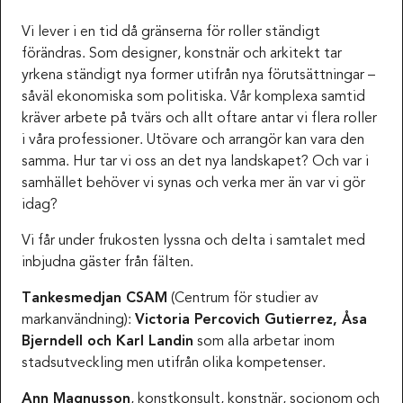
Vi lever i en tid då gränserna för roller ständigt
förändras. Som designer, konstnär och arkitekt tar
yrkena ständigt nya former utifrån nya förutsättningar –
såväl ekonomiska som politiska. Vår komplexa samtid
kräver arbete på tvärs och allt oftare antar vi flera roller
i våra professioner. Utövare och arrangör kan vara den
samma. Hur tar vi oss an det nya landskapet? Och var i
samhället behöver vi synas och verka mer än var vi gör
idag?
Vi får under frukosten lyssna och delta i samtalet med
inbjudna gäster från fälten.
Tankesmedjan CSAM
(Centrum för studier av
markanvändning):
Victoria Percovich Gutierrez, Åsa
Bjerndell och Karl Landin
som alla arbetar inom
stadsutveckling men utifrån olika kompetenser.
Ann Magnusson
, konstkonsult, konstnär, socionom och