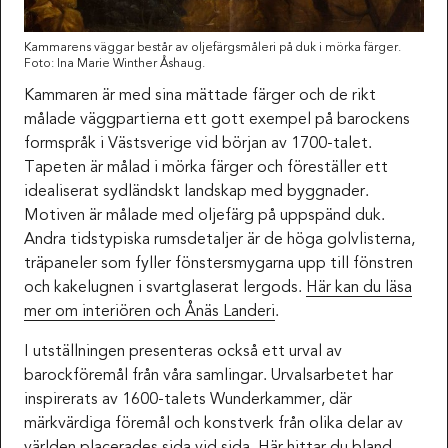
Kammarens väggar består av oljefärgsmåleri på duk i mörka färger.
Foto: Ina Marie Winther Åshaug.
Kammaren är med sina mättade färger och de rikt
målade väggpartierna ett gott exempel på barockens
formspråk i Västsverige vid början av 1700-talet.
Tapeten är målad i mörka färger och föreställer ett
idealiserat sydländskt landskap med byggnader.
Motiven är målade med oljefärg på uppspänd duk.
Andra tidstypiska rumsdetaljer är de höga golvlisterna,
träpaneler som fyller fönstersmygarna upp till fönstren
och kakelugnen i svartglaserat lergods.
Här kan du läsa
mer om interiören och Ånäs Landeri
.
I utställningen presenteras också ett urval av
barockföremål från våra samlingar. Urvalsarbetet har
inspirerats av 1600-talets Wunderkammer, där
märkvärdiga föremål och konstverk från olika delar av