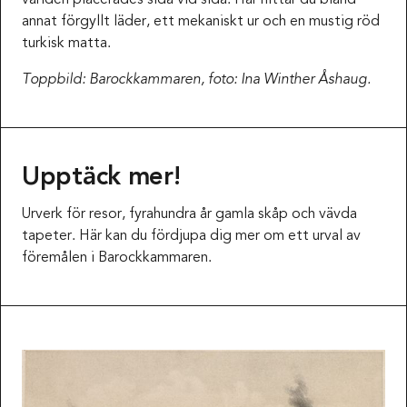
världen placerades sida vid sida. Här hittar du bland
annat förgyllt läder, ett mekaniskt ur och en mustig röd
turkisk matta.
Toppbild: Barockkammaren, foto: Ina Winther Åshaug.
Upptäck mer!
Urverk för resor, fyrahundra år gamla skåp och vävda
tapeter. Här kan du fördjupa dig mer om ett urval av
föremålen i Barockkammaren.