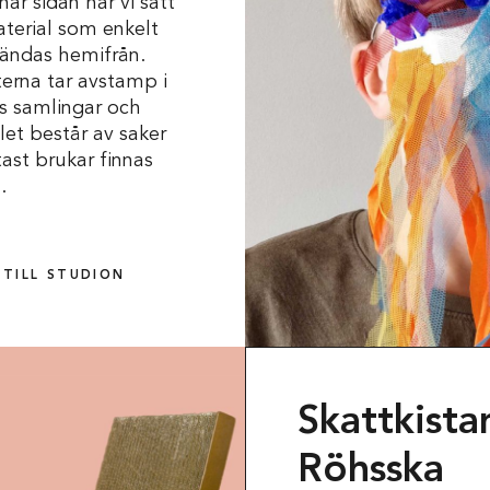
är sidan har vi satt
terial som enkelt
ändas hemifrån.
erna tar avstamp i
s samlingar och
let består av saker
ast brukar finnas
.
 TILL STUDION
Skola
Skattkista
Röhsska