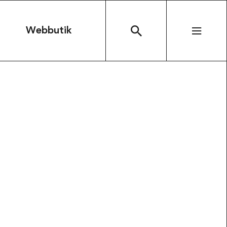
n
Webbutik
SÖK