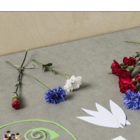
t
39
eborg
ish
Deutsch
Projekt & sam