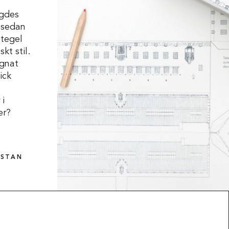
gdes
 sedan
tegel
kt stil.
ignat
ick
 i
er?
ISTAN