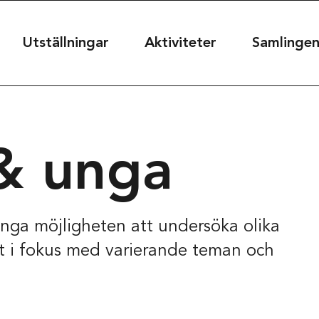
useet
Utställningar
Aktiviteter
Samlinge
seet@kultur.goteborg.se
& unga
50
nga möjligheten att undersöka olika
t
t i fokus med varierande teman och
39
rg, Sweden