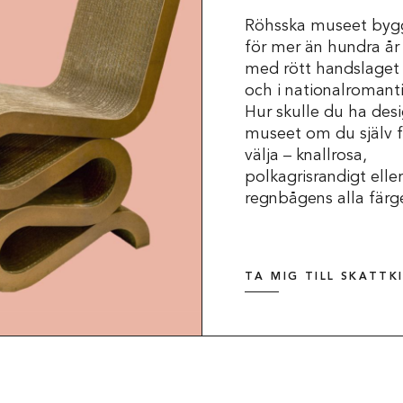
Röhsska museet byg
för mer än hundra år
med rött handslaget 
och i nationalromantis
Hur skulle du ha des
museet om du själv f
välja – knallrosa,
polkagrisrandigt eller
regnbågens alla färg
TA MIG TILL SKATTK