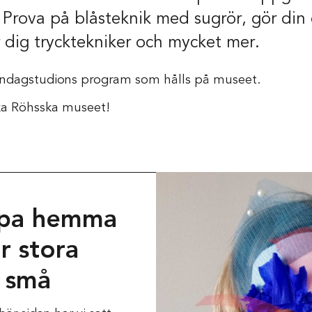
Prova på blåsteknik med sugrör, gör din
 dig trycktekniker och mycket mer.
öndagstudions program som hålls på museet.
ka Röhsska museet!
pa hemma
ör stora
 små