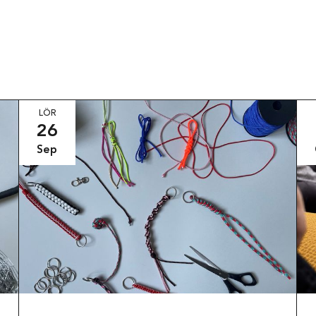
LÖR
26
Sep