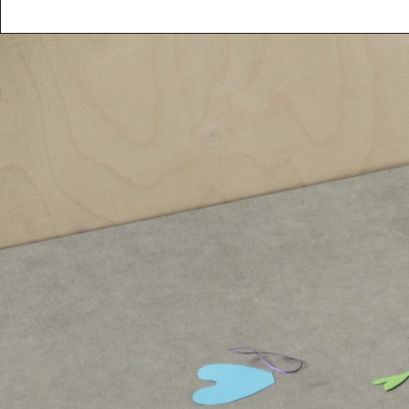
POSTADDRESS
Röhsska musee
Vasagatan 37-
Box 53178
SE-400 15 Göt
SPRÅK
Svenska
Engl