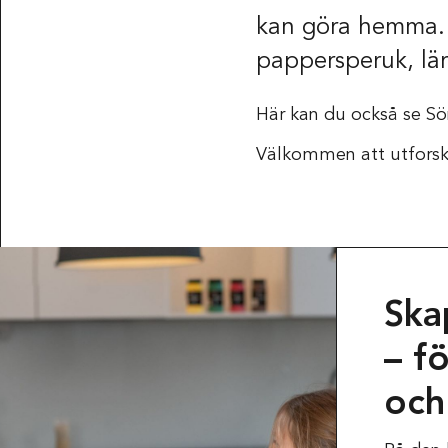
kan göra hemma. 
pappersperuk, lär
Här kan du också se S
Välkommen att utfors
Ska
– f
och