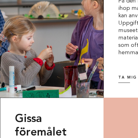
På den h
ihop ma
kan anv
Uppgift
museet
materia
som oft
hemma
TA MIG
Gissa
föremålet