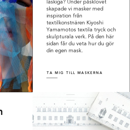
läskiga? Under påsklovet
skapade vi masker med
inspiration från
textilkonstnären Kiyoshi
Yamamotos textila tryck och
skulpturala verk. På den här
sidan får du veta hur du gör
din egen mask.
TA MIG TILL MASKERNA
Press & Media
n