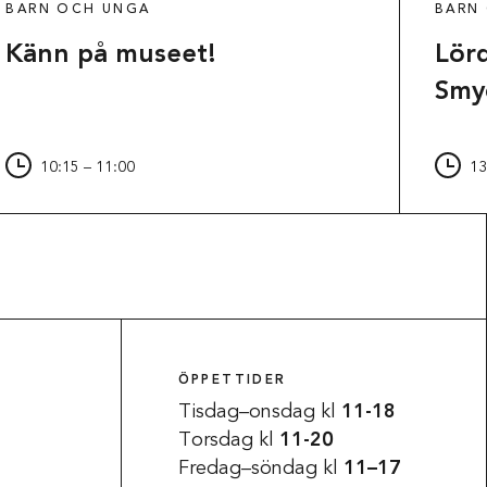
BARN OCH UNGA
BARN
Känn på museet!
Lör
Smy
10:15 – 11:00
13
Tillgänglighet
ÖPPETTIDER
Tisdag–onsdag kl
11-18
Torsdag kl
11-20
Fredag–söndag kl
11–17