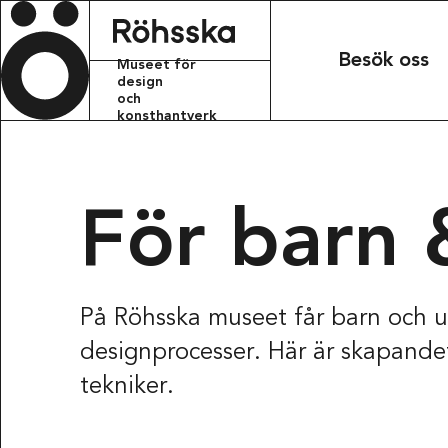
Röhsska m
Besök oss
Museet för
design
och
konsthantverk
KONTAKT
info.rohsskamu
För barn 
+46 31 368 31 
BESÖKSADRESS
På Röhsska museet får barn och u
Röhsska musee
designprocesser. Här är skapande
Vasagatan 37-
411 37 Götebo
tekniker.