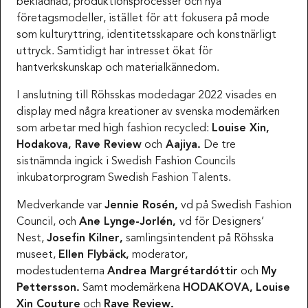
beklädnad, produktionsprocesser och nya
företagsmodeller, istället för att fokusera på mode
som kulturyttring, identitetsskapare och konstnärligt
uttryck. Samtidigt har intresset ökat för
hantverkskunskap och materialkännedom.
I anslutning till Röhsskas modedagar 2022 visades en
display med några kreationer av svenska modemärken
som arbetar med high fashion recycled:
Louise Xin,
Hodakova, Rave Review
och
Aajiya.
De tre
sistnämnda ingick i Swedish Fashion Councils
inkubatorprogram Swedish Fashion Talents.
Medverkande var
Jennie Rosén,
vd på Swedish Fashion
Council, och
Ane Lynge-Jorlén,
vd för Designers’
Nest,
Josefin Kilner,
samlingsintendent på Röhsska
museet,
Ellen Flybäck,
moderator,
modestudenterna
Andrea Margrétardóttir
och
My
Pettersson.
Samt modemärkena
HODAKOVA,
Louise
Xin Couture
och
Rave Review.