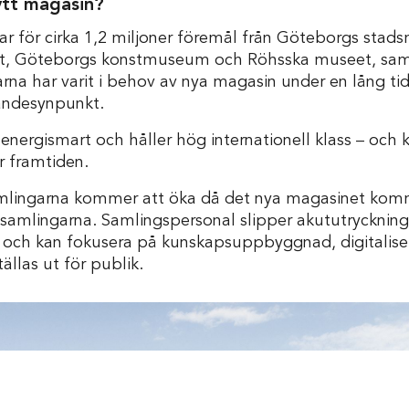
ytt magasin?
r för cirka 1,2 miljoner föremål från Göteborgs sta
et, Göteborgs konstmuseum och Röhsska museet, samt 
arna har varit i behov av nya magasin under en lång ti
randesynpunkt.
nergismart och håller hög internationell klass – och k
ör framtiden.
samlingarna kommer att öka då det nya magasinet komm
samlingarna. Samlingspersonal slipper akututryckning
e och kan fokusera på kunskapsuppbyggnad, digitalise
ällas ut för publik.