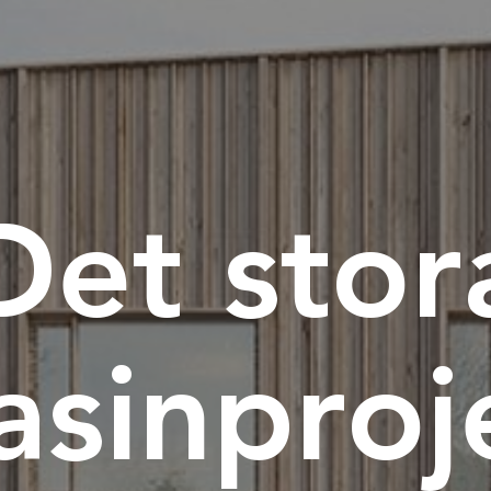
Det stor
sinproj