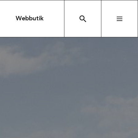
n
Webbutik
SÖK