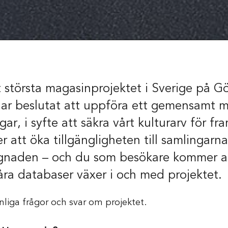
 största magasinprojektet i Sverige på G
ar beslutat att uppföra ett gemensamt m
ar, i syfte att säkra vårt kulturarv för f
att öka tillgängligheten till samlingarn
naden – och du som besökare kommer at
Om museet
åra databaser växer i och med projektet.
nliga frågor och svar om projektet.