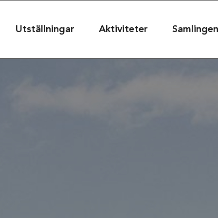
useet
Utställningar
Aktiviteter
Samlinge
seet@kultur.goteborg.se
50
t
39
rg, Sweden