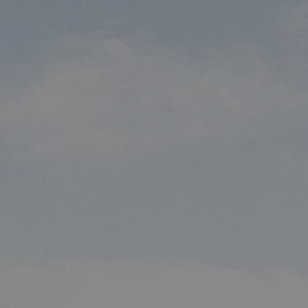
t
39
eborg
Projekt & sam
ish
Deutsch