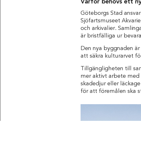
Varför behövs ett n
Göteborgs Stad ansvara
Sjöfartsmuseet Akvari
och arkivalier. Samling
är bristfälliga ur beva
Den nya byggnaden är e
Röhsska museet
att säkra kulturarvet f
Tillgängligheten till 
mer aktivt arbete med 
skadedjur eller läckag
för att föremålen ska st
FÖLJ OSS
Museet för design
och konsthantverk