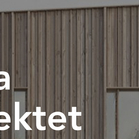
a
ektet