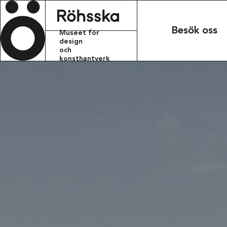
Röhsska m
Besök oss
Museet för
design
och
konsthantverk
KONTAKT
info.rohsskamu
+46 31 368 31 
BESÖKSADRESS
Röhsska musee
Vasagatan 37-
411 37 Götebo