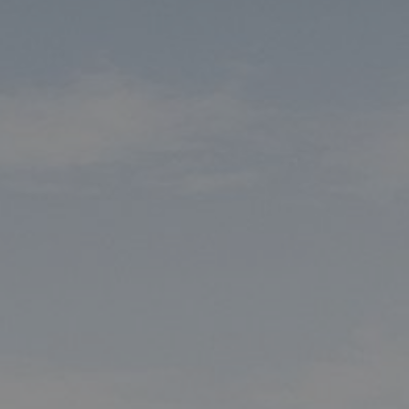
POSTADDRESS
Röhsska musee
Vasagatan 37-
Box 53178
SE-400 15 Göt
SPRÅK
Svenska
Engl