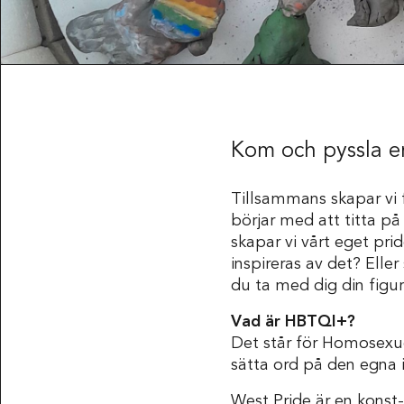
Kom och pyssla e
Tillsammans skapar vi f
börjar med att titta p
skapar vi vårt eget pri
inspireras av det? Elle
du ta med dig din figur
Vad är HBTQI+?
Det står för Homosexue
sätta ord på den egna 
West Pride
är en konst