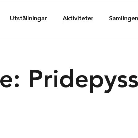
useet
Utställningar
Aktiviteter
Samlinge
seet@kultur.goteborg.se
e: Pridepyss
50
t
39
rg, Sweden