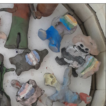
Projekt & sam
t
39
eborg
ish
Deutsch