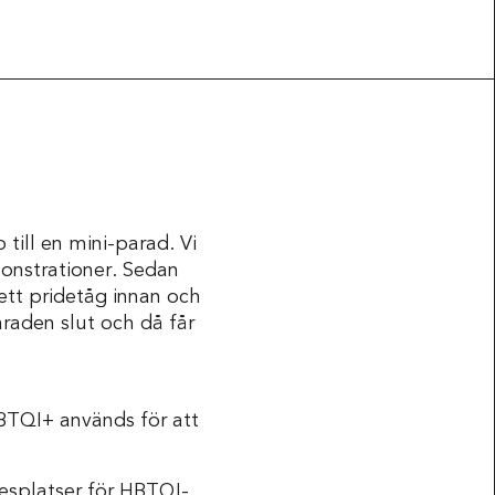
till en mini-parad. Vi
monstrationer. Sedan
 ett pridetåg innan och
Press & Media
araden slut och då får
HBTQI+ används för att
esplatser för HBTQI-