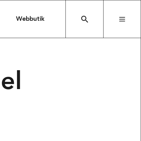
n
Webbutik
SÖK
el