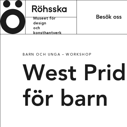
Röhsska m
Besök oss
Museet för
design
och
konsthantverk
KONTAKT
BARN OCH UNGA –
WORKSHOP
info.rohsskamu
West Prid
+46 31 368 31 
BESÖKSADRESS
för barn
Röhsska musee
Vasagatan 37-
411 37 Götebo