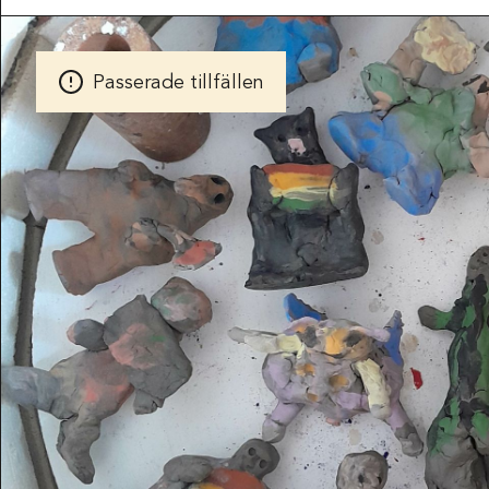
POSTADDRESS
Röhsska musee
Vasagatan 37-
Passerade tillfällen
Box 53178
SE-400 15 Göt
SPRÅK
Svenska
Engl