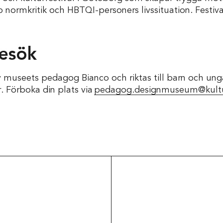
p normkritik och HBTQI-personers livssituation. Festi
besök
 museets pedagog Bianco och riktas till barn och unga 
. Förboka din plats via
pedagog.designmuseum@kultu