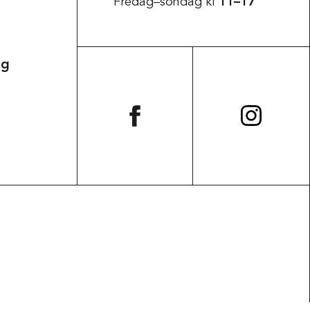
Fredag–söndag kl
11–17
Tillgänglighet
ag