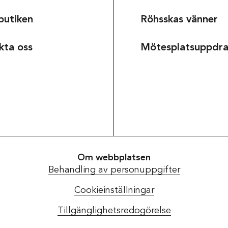
butiken
Röhsskas vänner
Om museet
kta oss
Mötesplatsuppdr
Om webbplatsen
Behandling av personuppgifter
Cookieinställningar
Tillgänglighetsredogörelse