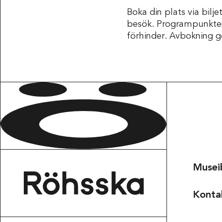
Boka din plats via bilje
besök. Programpunkten 
förhinder. Avbokning g
Musei
Konta