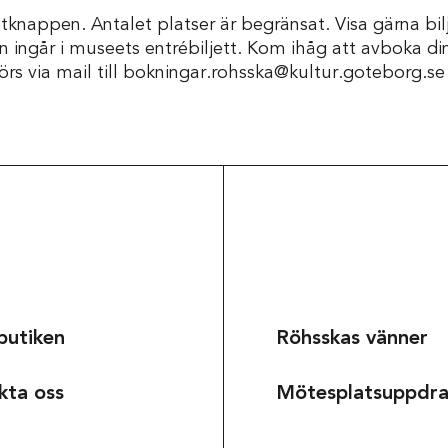
ttknappen. Antalet platser är begränsat. Visa gärna bilj
ingår i museets entrébiljett. Kom ihåg att avboka di
örs via mail till bokningar.rohsska@kultur.goteborg.se
butiken
Röhsskas vänner
kta oss
Mötesplatsuppdr
Om museet