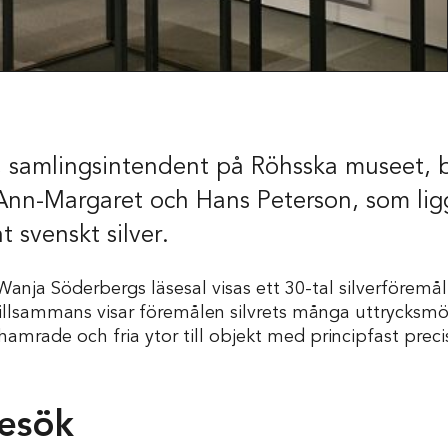
s, samlingsintendent på Röhsska museet, 
nn-Margaret och Hans Peterson, som ligge
Skola
 svenskt silver.
Wanja Söderbergs läsesal visas ett 30-tal silverföremål 
Tillsammans visar föremålen silvrets många uttrycksmöj
amrade och fria ytor till objekt med principfast preci
besök