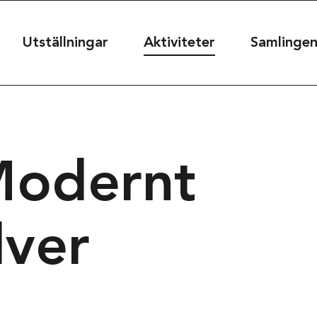
useet
Utställningar
Aktiviteter
Samlinge
seet@kultur.goteborg.se
Modernt
50
lver
t
39
rg, Sweden
Projekt & sam