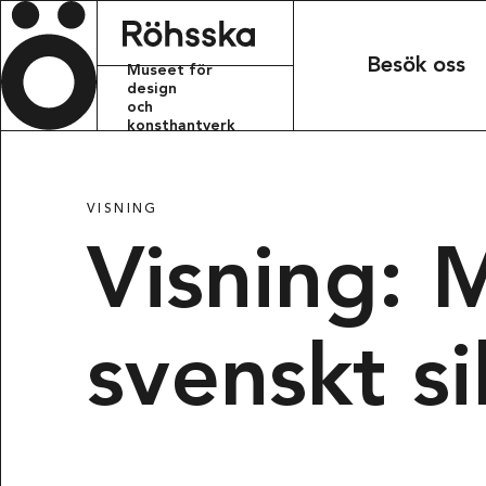
Röhsska m
Besök oss
Museet för
design
och
konsthantverk
KONTAKT
VISNING
info.rohsskamu
Visning: 
+46 31 368 31 
BESÖKSADRESS
svenskt si
Röhsska musee
Vasagatan 37-
411 37 Götebo