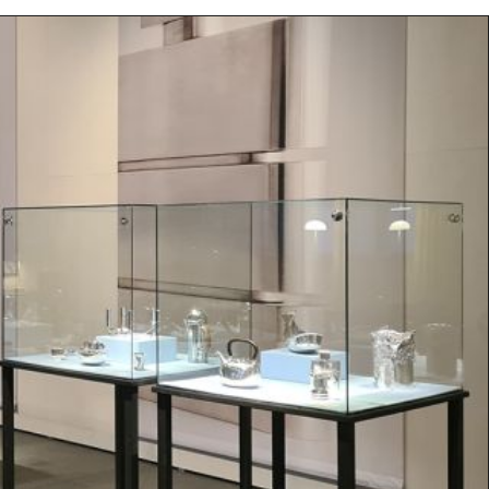
t
39
eborg
ish
Deutsch