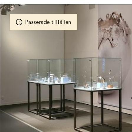
POSTADDRESS
Röhsska musee
Vasagatan 37-
Passerade tillfällen
Box 53178
SE-400 15 Göt
SPRÅK
Svenska
Engl