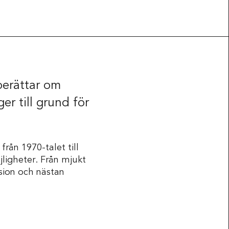
berättar om
r till grund för
Press & Media
från 1970-talet till
ligheter. Från mjukt
sion och nästan