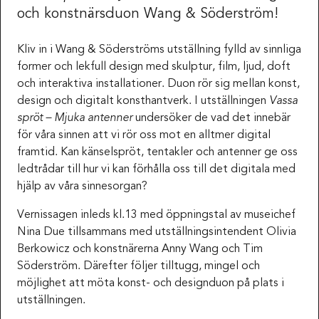
och konstnärsduon Wang & Söderström!
Kliv in i Wang & Söderströms utställning fylld av sinnliga
former och lekfull design med skulptur, film, ljud, doft
och interaktiva installationer. Duon rör sig mellan konst,
design och digitalt konsthantverk. I utställningen
Vassa
spröt – Mjuka antenner
undersöker de vad det innebär
för våra sinnen att vi rör oss mot en alltmer digital
framtid. Kan känselspröt, tentakler och antenner ge oss
ledtrådar till hur vi kan förhålla oss till det digitala med
hjälp av våra sinnesorgan?
Vernissagen inleds kl.13 med öppningstal av museichef
Nina Due tillsammans med utställningsintendent Olivia
Berkowicz och konstnärerna Anny Wang och Tim
Söderström. Därefter följer tilltugg, mingel och
möjlighet att möta konst- och designduon på plats i
utställningen.