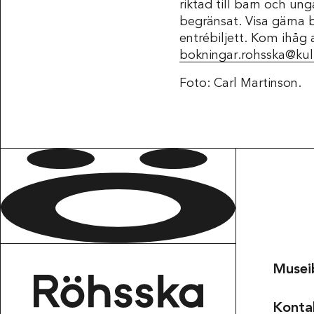
riktad till barn och un
begränsat. Visa gärna 
entrébiljett. Kom ihåg 
bokningar.rohsska@kul
Foto: Carl Martinson.
Musei
Konta