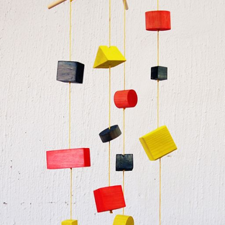
Projekt & sam
t
39
eborg
ish
Deutsch