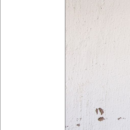
POSTADDRESS
Röhsska musee
Vasagatan 37-
Box 53178
SE-400 15 Göt
SPRÅK
Svenska
Engl