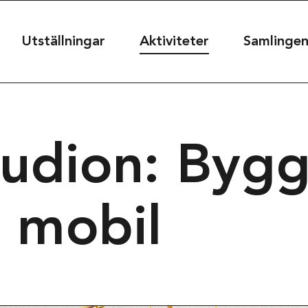
useet
Utställningar
Aktiviteter
Samlinge
seet@kultur.goteborg.se
udion: Bygg
50
 mobil
t
39
rg, Sweden