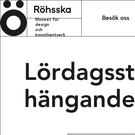
Röhsska m
Besök oss
Museet för
design
och
konsthantverk
KONTAKT
info.rohsskamu
Lördagsst
+46 31 368 31 
hängande
BESÖKSADRESS
Röhsska musee
Vasagatan 37-
411 37 Götebo