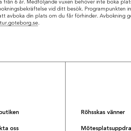
ga från 6 år. Medföljande vuxen behöver inte boka plats
bokningsbekräftelse vid ditt besök. Programpunkten i
att avboka din plats om du får förhinder. Avbokning gör
tur.goteborg.se
.
butiken
Röhsskas vänner
kta oss
Mötesplatsuppdr