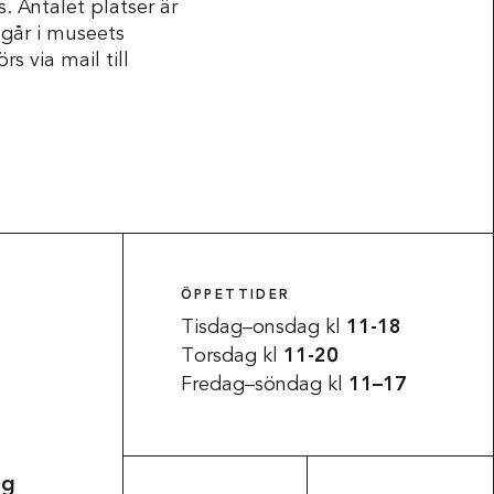
. Antalet platser är
ngår i museets
s via mail till
ÖPPETTIDER
Tisdag–onsdag kl
11-18
Torsdag kl
11-20
Fredag–söndag kl
11–17
ag