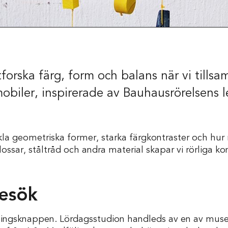
orska färg, form och balans när vi tills
iler, inspirerade av Bauhausrörelsens l
Skola
kla geometriska former, starka färgkontraster och hur 
lossar, ståltråd och andra material skapar vi rörliga 
besök
kningsknappen. Lördagsstudion handleds av en av mus