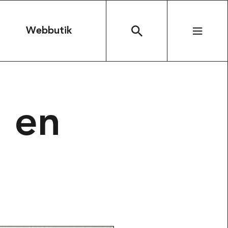
n
Webbutik
SÖK
 en