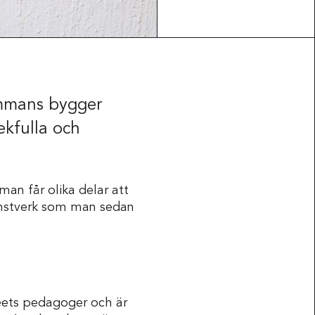
ammans bygger
ekfulla och
Press & Media
man får olika delar att
konstverk som man sedan
eets pedagoger och är