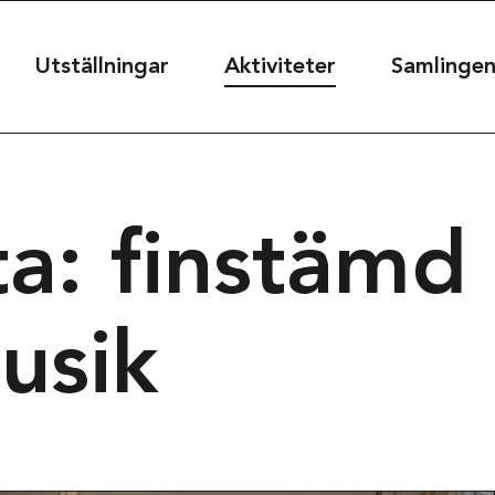
useet
Utställningar
Aktiviteter
Samlinge
seet@kultur.goteborg.se
ta: finstämd
50
usik
t
39
rg, Sweden