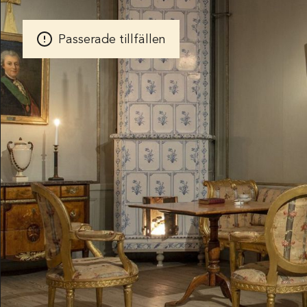
POSTADDRESS
Röhsska musee
Vasagatan 37-
Passerade tillfällen
Box 53178
SE-400 15 Göt
SPRÅK
Svenska
Engl