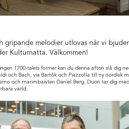
h gripande melodier utlovas när vi bjuder i
er Kulturnatta. Välkommen!
lningen
1700-talets former
kan du denna afton slå dig ne
i och Bach, via Bartôk och Piazzolla till ny nordisk mu
nemo och marimbaisten Daniel Berg. Duon tar dig med 
bara värld.
Skola