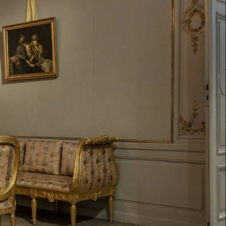
t
39
Projekt & sam
eborg
ish
Deutsch