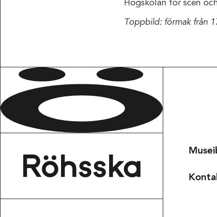
Högskolan för scen oc
Toppbild: förmak från 1
Musei
Konta