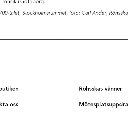
h musik i Göteborg.
700-talet, Stockholmsrummet, foto: Carl Ander, Röhssk
butiken
Röhsskas vänner
Om museet
kta oss
Mötesplatsuppdr