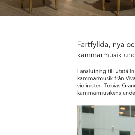
Fartfyllda, nya oc
kammarmusik und
I anslutning till utstäl
kammarmusik från Vivald
violinisten Tobias Gra
kammarmusikens under