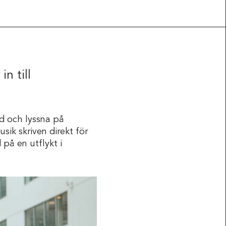
n till
d och lyssna på
sik skriven direkt för
på en utflykt i
Press & Media