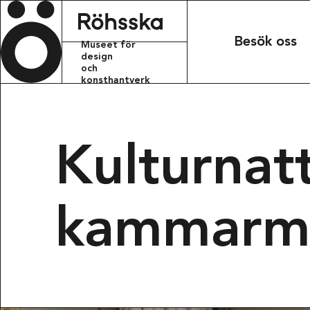
Röhsska m
Besök oss
Museet för
design
och
konsthantverk
KONTAKT
info.rohsskamu
Kulturnat
+46 31 368 31 
kammarm
BESÖKSADRESS
Röhsska musee
Vasagatan 37-
411 37 Götebo