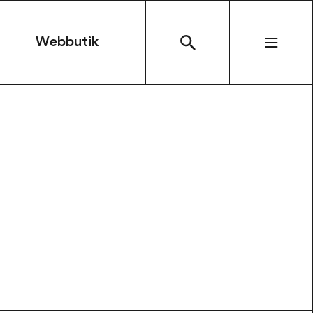
n
Webbutik
SÖK