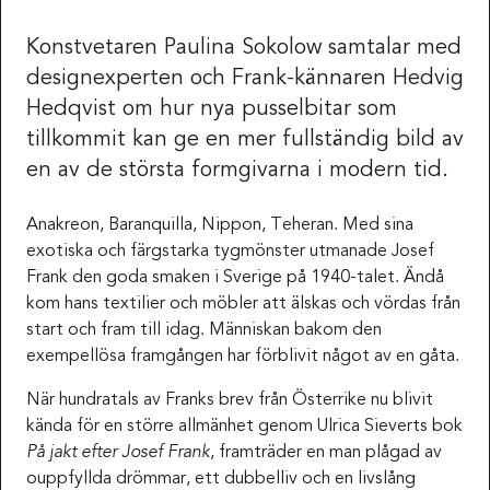
Konstvetaren Paulina Sokolow samtalar med
designexperten och Frank-kännaren Hedvig
Hedqvist om hur nya pusselbitar som
tillkommit kan ge en mer fullständig bild av
en av de största formgivarna i modern tid.
Anakreon, Baranquilla, Nippon, Teheran. Med sina
exotiska och färgstarka tygmönster utmanade Josef
Frank den goda smaken i Sverige på 1940-talet. Ändå
kom hans textilier och möbler att älskas och vördas från
start och fram till idag. Människan bakom den
exempellösa framgången har förblivit något av en gåta.
När hundratals av Franks brev från Österrike nu blivit
kända för en större allmänhet genom Ulrica Sieverts bok
På jakt efter Josef Frank
, framträder en man plågad av
ouppfyllda drömmar, ett dubbelliv och en livslång