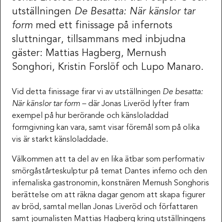
utställningen
De Besatta: När känslor tar
form
med ett finissage på infernots
sluttningar, tillsammans med inbjudna
gäster: Mattias Hagberg, Mernush
Songhori, Kristin Forslöf och Lupo Manaro.
Vid detta finissage firar vi av utställningen
De besatta:
När känslor tar form
– där Jonas Liveröd lyfter fram
exempel på hur berörande och känsloladdad
formgivning kan vara, samt visar föremål som på olika
vis är starkt känsloladdade.
Välkommen att ta del av en lika ätbar som performativ
smörgåstårteskulptur på temat Dantes inferno och den
infernaliska gastronomin, konstnären Mernush Songhoris
berättelse om att räkna dagar genom att skapa figurer
av bröd, samtal mellan Jonas Liveröd och författaren
samt journalisten Mattias Hagberg kring utställningens