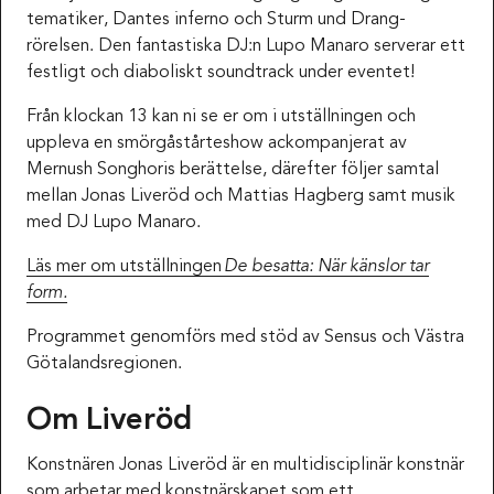
tematiker, Dantes inferno och Sturm und Drang-
rörelsen. Den fantastiska DJ:n Lupo Manaro serverar ett
festligt och diaboliskt soundtrack under eventet!
Från klockan 13 kan ni se er om i utställningen och
uppleva en smörgåstårteshow ackompanjerat av
Mernush Songhoris berättelse, därefter följer samtal
mellan Jonas Liveröd och Mattias Hagberg samt musik
med DJ Lupo Manaro.
Läs mer om utställningen
De besatta: När känslor tar
form.
Programmet genomförs med stöd av Sensus och Västra
Götalandsregionen.
Om Liveröd
Konstnären Jonas Liveröd är en multidisciplinär konstnär
som arbetar med konstnärskapet som ett