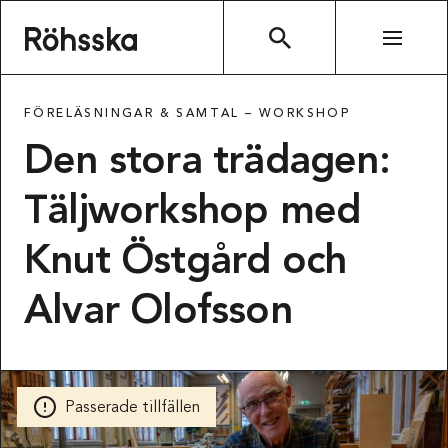
Röhsska museet
SÖK
FÖRELÄSNINGAR & SAMTAL –
WORKSHOP
Den stora trädagen:
Täljworkshop med
Knut Östgård och
Alvar Olofsson
Passerade tillfällen