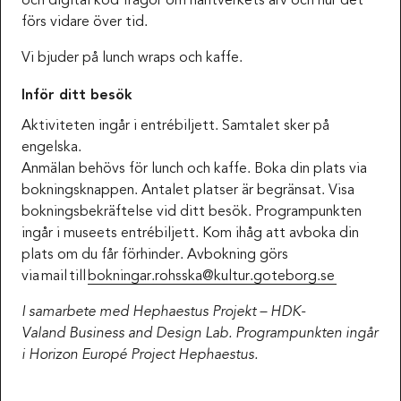
och digital kod frågor om hantverkets arv och hur det
förs vidare över tid.
Vi bjuder på lunch wraps och kaffe.
Inför ditt besök
Aktiviteten ingår i entrébiljett. Samtalet sker på
engelska.
Anmälan behövs för lunch och kaffe. Boka din plats via
bokningsknappen. Antalet platser är begränsat. Visa
bokningsbekräftelse vid ditt besök. Programpunkten
ingår i museets entrébiljett. Kom ihåg att avboka din
plats om du får förhinder. Avbokning görs
via mail till
bokningar.rohsska@kultur.goteborg.se
I samarbete med Hephaestus Projekt – HDK-
Valand Business and Design Lab. Programpunkten ingår
i Horizon Europé Project Hephaestus.