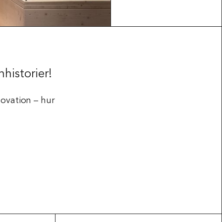
Press & Media
historier!
novation – hur