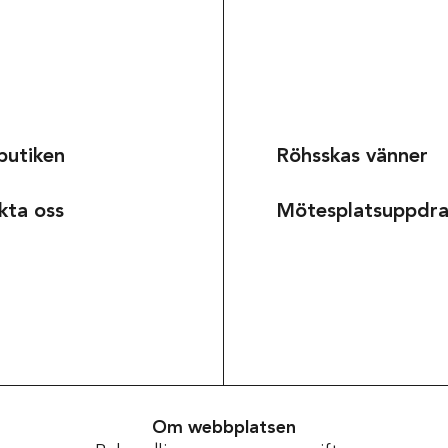
butiken
Röhsskas vänner
kta oss
Mötesplatsuppdr
Om museet
Om webbplatsen