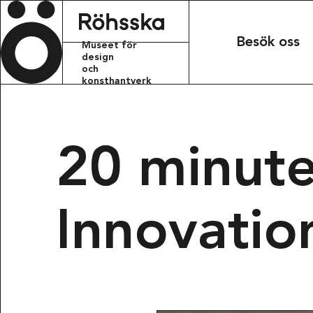
Röhsska m
Besök oss
Museet för
design
och
konsthantverk
KONTAKT
info.rohsskamu
20 minute
+46 31 368 31 
Innovatio
BESÖKSADRESS
Röhsska musee
Vasagatan 37-
411 37 Götebo