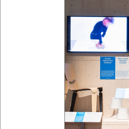
POSTADDRESS
Röhsska musee
Vasagatan 37-
Box 53178
SE-400 15 Göt
SPRÅK
Svenska
Engl