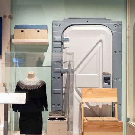
t
39
eborg
ish
Deutsch