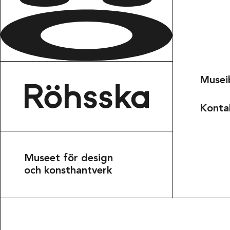
Musei
Konta
Museet för design
Röhsska museet
och konsthantverk