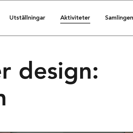
useet
Utställningar
Aktiviteter
Samlinge
seet@kultur.goteborg.se
r design:
50
n
t
39
rg, Sweden
Projekt & sam