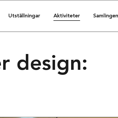
useet
Utställningar
Aktiviteter
Samlinge
seet@kultur.goteborg.se
r design:
50
t
39
rg, Sweden
Projekt & sam