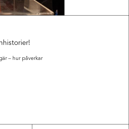
Press & Media
historier!
gär – hur påverkar