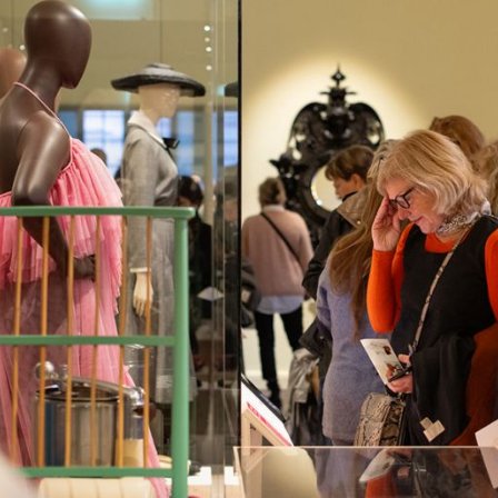
t
39
eborg
ish
Deutsch