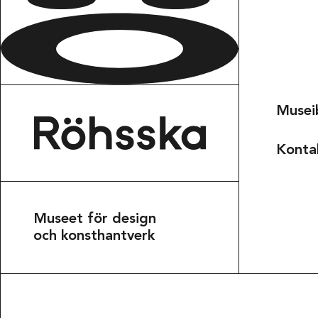
Musei
Konta
Museet för design
Röhsska museet
och konsthantverk