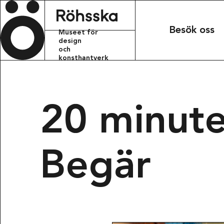
Röhsska m
Besök oss
Museet för
design
och
konsthantverk
KONTAKT
info.rohsskamu
20 minute
+46 31 368 31 
Begär
BESÖKSADRESS
Röhsska musee
Vasagatan 37-
411 37 Götebo