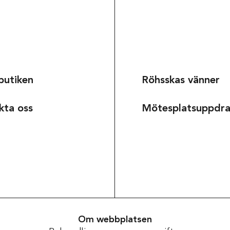
butiken
Röhsskas vänner
kta oss
Mötesplatsuppdr
Om museet
Om webbplatsen