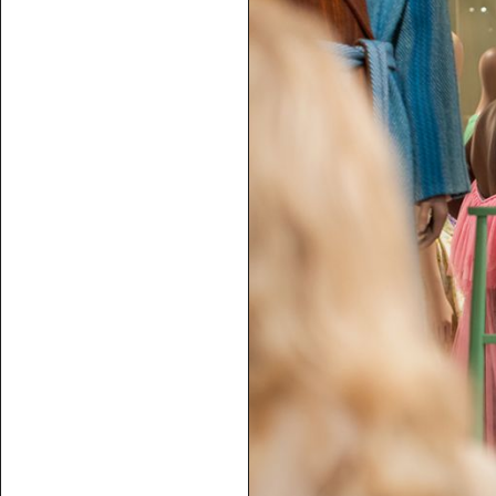
POSTADDRESS
Röhsska musee
Vasagatan 37-
Box 53178
SE-400 15 Göt
SPRÅK
Svenska
Engl