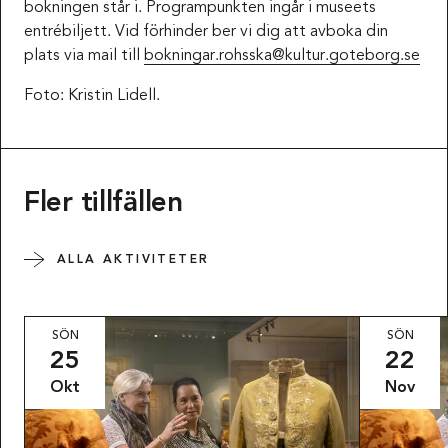
bokningen står i. Programpunkten ingår i museets
entrébiljett. Vid förhinder ber vi dig att avboka din
plats via mail till
bokningar.rohsska@kultur.goteborg.se
Foto: Kristin Lidell.
Fler tillfällen
ALLA AKTIVITETER
SÖN
SÖN
25
22
Okt
Nov