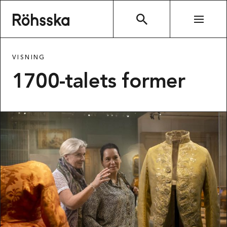
Röhsska museet
SÖK
VISNING
1700-talets former